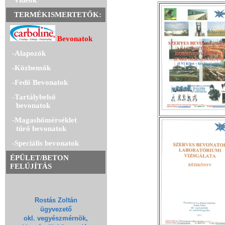
Videók
TERMÉKISMERTETŐK:
Bevonatok
-Alapozók
-Közbensők
-Fedő Bevonatok
-Tartálybelső
bevonatok
-Magashőmérséklet
tűrő bevonatok
-Speciális bevonatok
ÉPÜLET/BETON
FELÚJÍTÁS
Rostás Zoltán
ügyvezető
okl. vegyészmérnök,