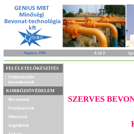
Alapítva: 1996
Á SZ F
Ajá
FELÜLETELŐKÉSZÍTÉS
Felülettisztító
berendezések
KORRÓZIÓVÉDELEM
SZERVES BEVO
Bevonatok
Festékszórók
Műszerek
Segédletek